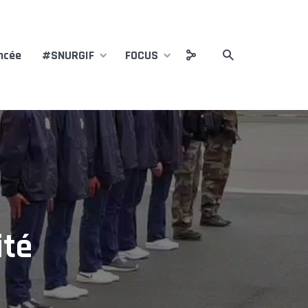
ncée
#SNURGIF
FOCUS
ité