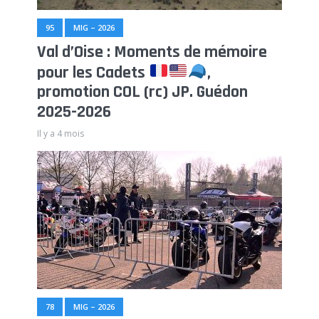
95
MIG – 2026
Val d’Oise : Moments de mémoire
pour les Cadets
,
promotion COL (rc) JP. Guédon
2025-2026
Il y a 4 mois
78
MIG – 2026