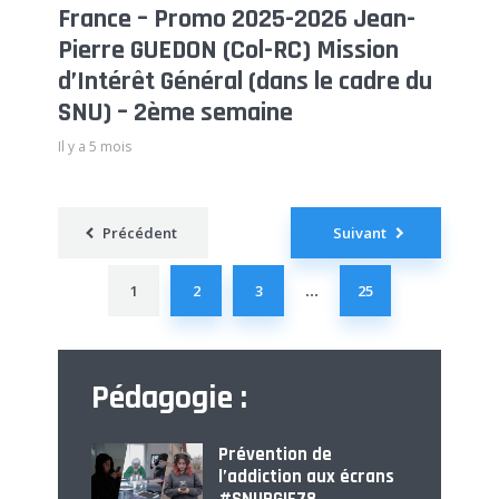
France – Promo 2025-2026 Jean-
Pierre GUEDON (Col-RC) Mission
d’Intérêt Général (dans le cadre du
SNU) – 2ème semaine
Il y a 5 mois
Pagination
Précédent
Suivant
des
publications
1
2
3
25
…
Pédagogie :
Prévention de
l’addiction aux écrans