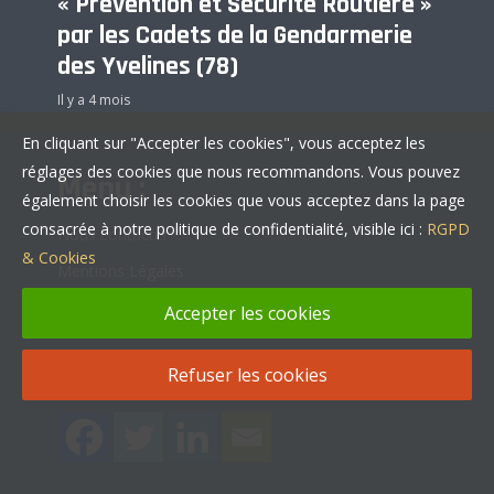
« Prévention et Sécurité Routière »
par les Cadets de la Gendarmerie
des Yvelines (78)
Il y a 4 mois
En cliquant sur "Accepter les cookies", vous acceptez les
réglages des cookies que nous recommandons. Vous pouvez
Menu :
également choisir les cookies que vous acceptez dans la page
consacrée à notre politique de confidentialité, visible ici :
RGPD
Nous contacter
& Cookies
Mentions Légales
Politique de confidentialité
Accepter les cookies
Partager :
Refuser les cookies