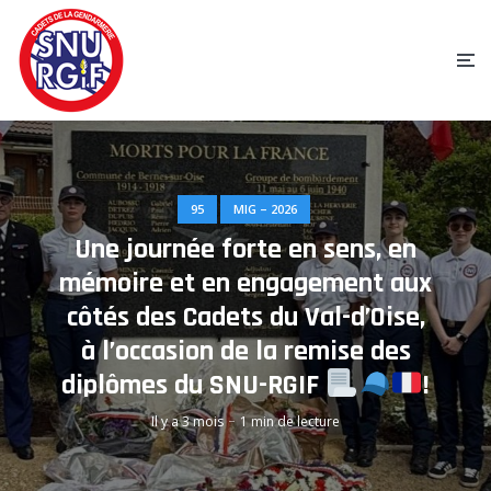
95
MIG – 2026
Une journée forte en sens, en
mémoire et en engagement aux
côtés des Cadets du Val-d’Oise,
à l’occasion de la remise des
diplômes du SNU-RGIF
!
Il y a 3 mois
1 min de lecture