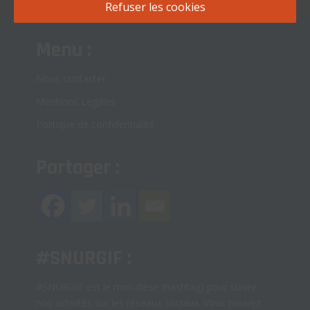
Refuser les cookies
Menu :
Nous contacter
Mentions Légales
Politique de confidentialité
Partager :
#SNURGIF :
#SNURGIF est le mot-dièse (hashtag) pour suivre
nos activités sur les réseaux sociaux. Vous pouvez