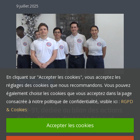
9 juillet 2025
En cliquant sur "Accepter les cookies", vous acceptez les
91
MIG - 2025
réglages des cookies que nous recommandons. Vous pouvez
Mardi 8 juillet 2025, 14ème journée
également choisir les cookies que vous acceptez dans la page
de la Mission d’Intérêt Général
consacrée à notre politique de confidentialité, visible ici :
RGPD
SNU-91, dédiée au bilan des actions
& Cookies
de la « Mission d’Intérêt Général »
Accepter les cookies
SNU 91.
8 juillet 2025