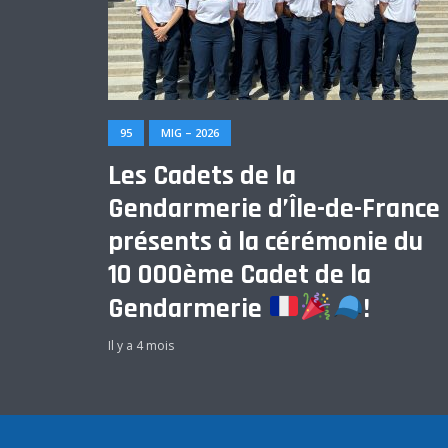
95
MIG – 2026
Les Cadets de la
Gendarmerie d’Île-de-France
présents à la cérémonie du
10 000ème Cadet de la
Gendarmerie
!
Il y a 4 mois