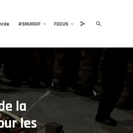
ncée
#SNURGIF
FOCUS
de la
ur les