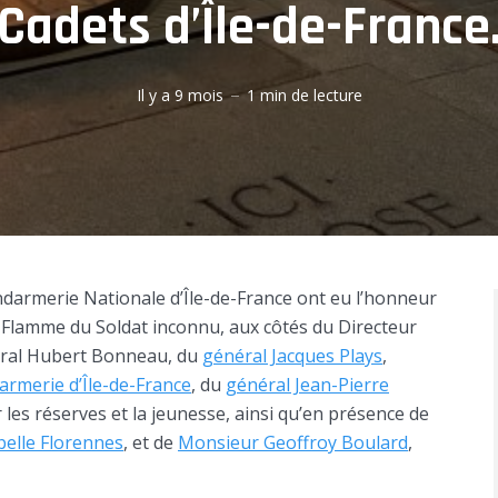
Cadets d’Île-de-France
Il y a 9 mois
1 min de lecture
endarmerie Nationale d’Île-de-France ont eu l’honneur
a Flamme du Soldat inconnu, aux côtés du Directeur
néral Hubert Bonneau, du
général Jacques Plays
,
rmerie d’Île-de-France
, du
général Jean-Pierre
es réserves et la jeunesse, ainsi qu’en présence de
belle Florennes
, et de
Monsieur Geoffroy Boulard
,