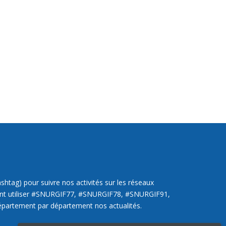
htag) pour suivre nos activités sur les réseaux
ent utiliser #SNURGIF77, #SNURGIF78, #SNURGIF91,
partement par département nos actualités.