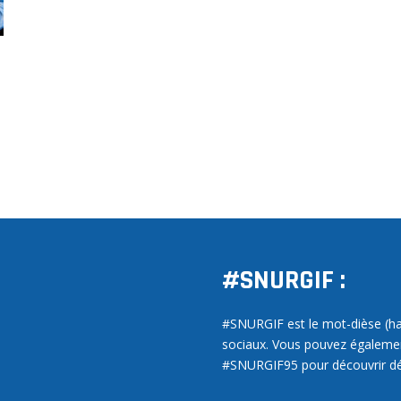
#SNURGIF :
#SNURGIF est le mot-dièse (has
sociaux. Vous pouvez égalem
#SNURGIF95 pour découvrir dé