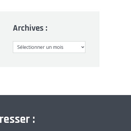
Archives :
Archives
:
resser :