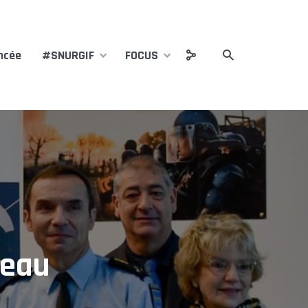
ncée
#SNURGIF
FOCUS
veau