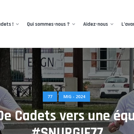
dets !
Qui sommes-nous ?
Aidez-nous
L’ava
77
MIG - 2024
 De Cadets vers une équ
#SNURGIF77