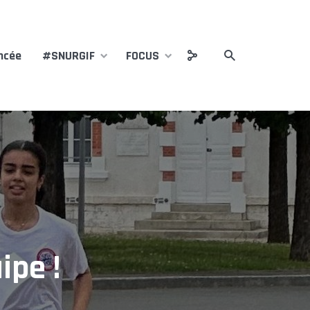
ncée
#SNURGIF
FOCUS
ipe !